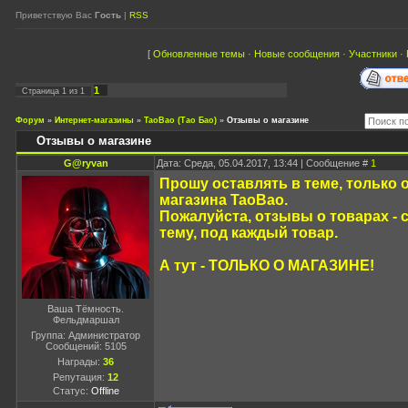
Приветствую Вас
Гость
|
RSS
[
Обновленные темы
·
Новые сообщения
·
Участники
·
1
Страница
1
из
1
Форум
»
Интернет-магазины
»
TaoBao (Тао Бао)
»
Отзывы о магазине
Отзывы о магазине
G@ryvan
Дата: Среда, 05.04.2017, 13:44 | Сообщение #
1
Прошу оставлять в теме, только 
магазина TaoBao.
Пожалуйста, отзывы о товарах -
тему, под каждый товар.
А тут - ТОЛЬКО О МАГАЗИНЕ!
Ваша Тёмность.
Фельдмаршал
Группа: Администратор
Сообщений:
5105
Награды:
36
Репутация:
12
Статус:
Offline