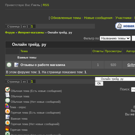
Приветствую Вас
Гость
|
RSS
[
Обновленные темы
·
Новые сообщения
·
Участники
·
1
Страница
1
из
1
Форум
»
Интернет-магазины
»
Онлайн трейд. ру
Фильтр по:
Онлайн трейд. ру
Тема
Ответы
Просмотры
Автор
Важные темы
Отзывы о работе магазина
1
920
G@r
В этом форуме тем:
1
. На странице показано тем:
1
.
1
Страница
1
из
1
Поиск:
Обычная тема (Есть новые сообщения)
Обычная тема
Обычная тема (Нет новых сообщений)
Тема - опрос
В
Горячая тема (Есть новые сообщения)
Вы
не
Важная тема
Горячая тема (Нет новых сообщений)
Горячая тема