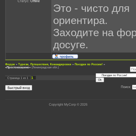
Статус:
Offline
Это - чисто для
ориентира.
Заходите на фо
досуге.
Форум
»
Туризм, Путешествия, Командировки
»
Поездки по России!
»
«Простоквашино»
(Ленинградская обл.)
1
Страница
1
из
1
Поиск:
Copyright MyCorp © 2026