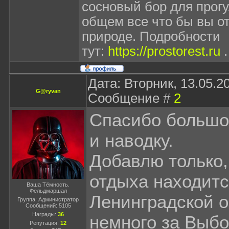
сосновый бор для прогу
общем все что бы вы о
природе. Подробности
тут:
https://prostorest.ru
.
Дата: Вторник, 13.05.20
G@ryvan
Сообщение #
2
Спасибо большо
и наводку.
Добавлю только,
отдыха находитс
Ваша Тёмность.
Фельдмаршал
Ленинградской о
Группа: Администратор
Сообщений:
5105
Награды:
36
немного за Выбо
Репутация:
12