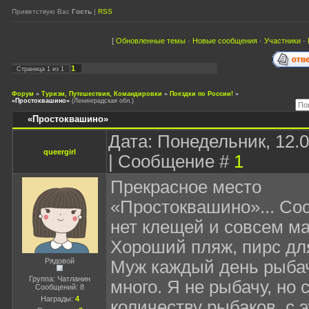
Приветствую Вас
Гость
|
RSS
[
Обновленные темы
·
Новые сообщения
·
Участники
·
1
Страница
1
из
1
Форум
»
Туризм, Путешествия, Командировки
»
Поездки по России!
»
«Простоквашино»
(Ленинградская обл.)
«Простоквашино»
Дата: Понедельник, 12.0
queergirl
| Сообщение #
1
Прекрасное место
«Простоквашино»... Со
нет клещей и совсем ма
Хороший пляж, пирс дл
Рядовой
Муж каждый день рыба
Группа: Чатланин
много. Я не рыбачу, но 
Сообщений:
8
Награды:
4
количеству рыбаков, с 