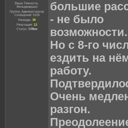
большие рас
Ваша Тёмность.
Фельдмаршал
Группа: Администратор
- не было
Сообщений:
5105
Награды:
36
Репутация:
12
возможности.
Статус:
Offline
Но с 8-го чис
ездить на нё
работу.
Подтвердилос
Очень медле
разгон.
Преодолеени