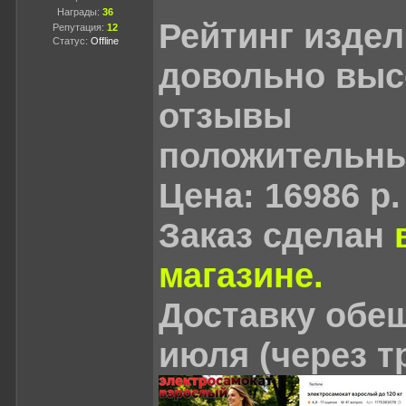
Награды:
36
Рейтинг издел
Репутация:
12
Статус:
Offline
довольно выс
отзывы
положительны
Цена: 16986 р.
Заказ сделан
магазине.
Доставку обе
июля (через т