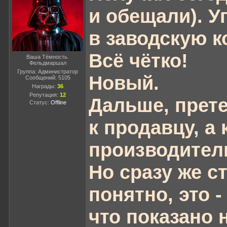
и обещали). У
в заводскую к
Всё чётко!
Ваша Тёмность.
Фельдмаршал
Группа: Администратор
Новый.
Сообщений:
5105
Награды:
36
Репутация:
12
Дальше, прете
Статус:
Offline
к продавцу, а 
производител
Но сразу же с
понятно, это - 
что показано 