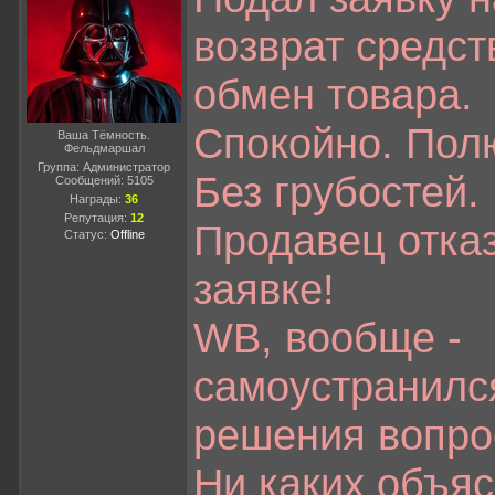
возврат средст
обмен товара.
Спокойно. Пол
Ваша Тёмность.
Фельдмаршал
Группа: Администратор
Без грубостей.
Сообщений:
5105
Награды:
36
Репутация:
12
Продавец отка
Статус:
Offline
заявке!
WB, вообще -
самоустранилс
решения вопро
Ни каких объяс