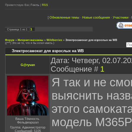
Приветствую Вас
Гость
|
RSS
[
Обновленные темы
·
Новые сообщения
·
Участники
·
1
Страница
1
из
1
Форум
»
Интернет-магазины
»
Wildberries
»
Электросамокат для взрослых на WB
((***) Это не то, что я бы хотел иметь.)
Электросамокат для взрослых на WB
Дата: Четверг, 02.07.20
G@ryvan
Сообщение #
1
Я так и не смо
выяснить назв
этого самоката
модель M365
Ваша Тёмность.
Фельдмаршал
Группа: Администратор
Сообщений:
5105