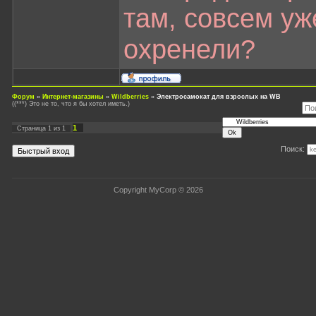
там, совсем уж
охренели?
Форум
»
Интернет-магазины
»
Wildberries
»
Электросамокат для взрослых на WB
((***) Это не то, что я бы хотел иметь.)
1
Страница
1
из
1
Поиск:
Copyright MyCorp © 2026