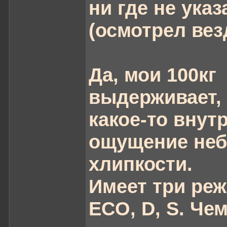
ни где не указ
(осмотрел вез
Да, мои 100кг
выдерживает, 
какое-то внут
ощущение не
хлипкости.
Имеет три реж
ECO, D, S. Че