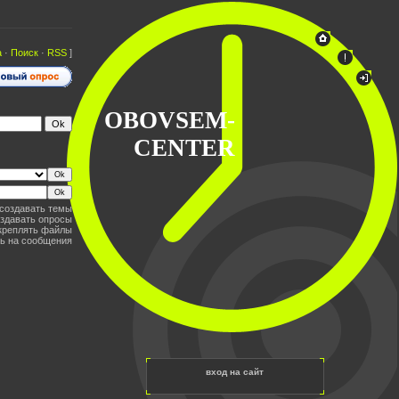
а
·
Поиск
·
RSS
]
OBOVSEM-
CENTER
создавать темы
здавать опросы
креплять файлы
ь на сообщения
вход на сайт