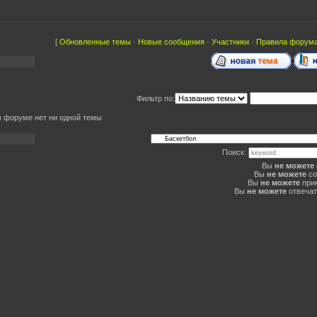
[
Обновленные темы
·
Новые сообщения
·
Участники
·
Правила форум
Фильтр по:
м форуме нет ни одной темы
Поиск:
Вы
не можете
Вы
не можете
со
Вы
не можете
при
Вы
не можете
отвечат