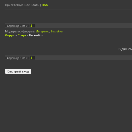
Приветствую Вас
Гость
|
RSS
1
Страница
1
из
0
Модератор форума:
,
Литератор
Instruktor
Форум
»
Спорт
»
Баскетбол
В данно
1
Страница
1
из
0