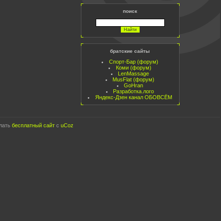
поиск
братские сайты
Спорт-Бар (форум)
Коми (форум)
LenMassage
MusFlat (форум)
GoHran
Разработка.лого
Яндекс-Дзен канал ОБОВСЁМ
лать
бесплатный сайт
с
uCoz