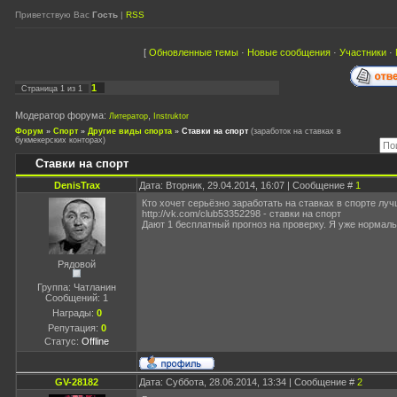
Приветствую Вас
Гость
|
RSS
[
Обновленные темы
·
Новые сообщения
·
Участники
·
1
Страница
1
из
1
Модератор форума:
,
Литератор
Instruktor
Форум
»
Спорт
»
Другие виды спорта
»
Ставки на спорт
(заработок на ставках в
букмекерских конторах)
Ставки на спорт
DenisTrax
Дата: Вторник, 29.04.2014, 16:07 | Сообщение #
1
Кто хочет серьёзно заработать на ставках в спорте лу
http://vk.com/club53352298 - ставки на спорт
Дают 1 бесплатный прогноз на проверку. Я уже нормаль
Рядовой
Группа: Чатланин
Сообщений:
1
Награды:
0
Репутация:
0
Статус:
Offline
GV-28182
Дата: Суббота, 28.06.2014, 13:34 | Сообщение #
2