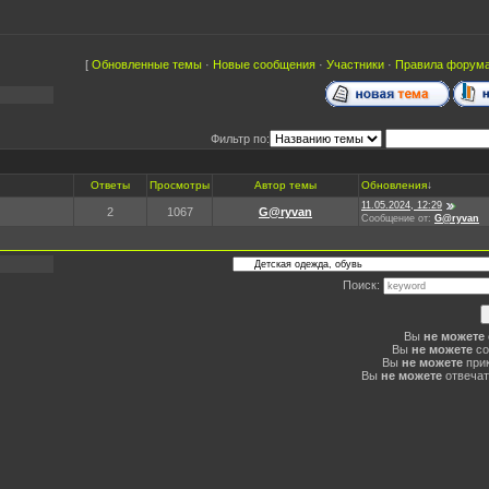
[
Обновленные темы
·
Новые сообщения
·
Участники
·
Правила форум
Фильтр по:
Ответы
Просмотры
Автор темы
Обновления
↓
11.05.2024, 12:29
2
1067
G@ryvan
Сообщение от:
G@ryvan
Поиск:
Вы
не можете
Вы
не можете
со
Вы
не можете
при
Вы
не можете
отвечат