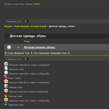
Приветствую Вас
Гость
|
RSS
1
Страница
1
из
1
Форум
»
Купи-продай, возьми-отдай
»
Детская одежда, обувь
Детская одежда, обувь
Тема
Детская одежда, обувь.
В этом форуме тем:
1
. На странице показано тем:
1
.
1
Страница
1
из
1
Обычная тема (Есть новые сообщения)
Обычная тема
Обычная тема (Нет новых сообщений)
Тема - опрос
Горячая тема (Есть новые сообщения)
Важная тема
Горячая тема (Нет новых сообщений)
Горячая тема
Закрытая тема (Нет новых сообщений)
Закрытая тема