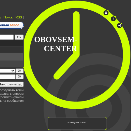
а
·
Поиск
·
RSS
]
OBOVSEM-
CENTER
создавать темы
здавать опросы
креплять файлы
ь на сообщения
вход на сайт