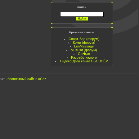
поиск
братские сайты
Спорт-Бар (форум)
Коми (форум)
LenMassage
MusFlat (форум)
GoHran
Разработка.лого
Яндекс-Дзен канал ОБОВСЁМ
лать
бесплатный сайт
с
uCoz