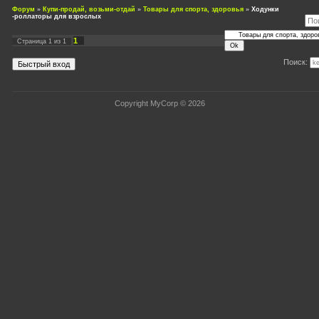
Форум
»
Купи-продай, возьми-отдай
»
Товары для спорта, здоровья
»
Ходунки
-роллаторы для взрослых
1
Страница
1
из
1
Поиск:
Copyright MyCorp © 2026