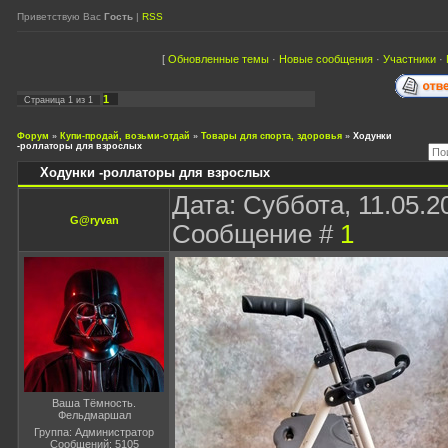
Приветствую Вас
Гость
|
RSS
[
Обновленные темы
·
Новые сообщения
·
Участники
·
1
Страница
1
из
1
Форум
»
Купи-продай, возьми-отдай
»
Товары для спорта, здоровья
»
Ходунки
-роллаторы для взрослых
Ходунки -роллаторы для взрослых
Дата: Суббота, 11.05.20
G@ryvan
Сообщение #
1
Ваша Тёмность.
Фельдмаршал
Группа: Администратор
Сообщений:
5105