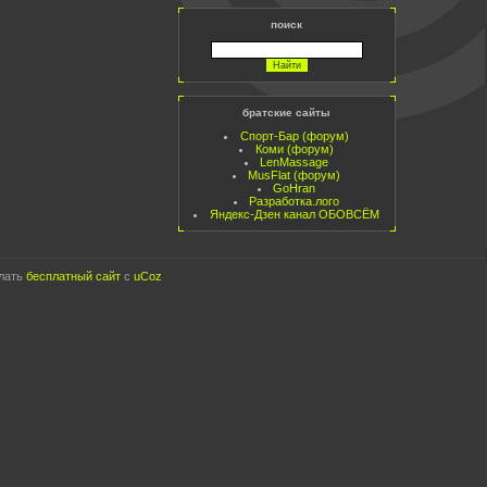
поиск
братские сайты
Спорт-Бар (форум)
Коми (форум)
LenMassage
MusFlat (форум)
GoHran
Разработка.лого
Яндекс-Дзен канал ОБОВСЁМ
лать
бесплатный сайт
с
uCoz