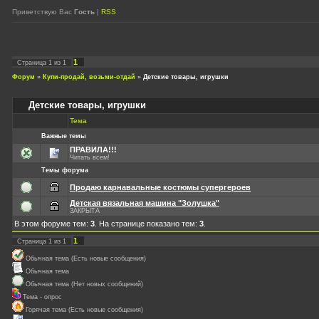
Приветствую Вас
Гость
|
RSS
1
Страница
1
из
1
Форум
»
Купи-продай, возьми-отдай
»
Детские товары, игрушки
Детские товары, игрушки
Тема
Важные темы
ПРАВИЛА!!!
Читать всем!
Темы форума
Продаю карнавальные костюмы супергероев
Детская вязальная машина "Золушка"
ЗАКРЫТА
В этом форуме тем:
3
. На странице показано тем:
3
.
1
Страница
1
из
1
Обычная тема (Есть новые сообщения)
Обычная тема
Обычная тема (Нет новых сообщений)
Тема - опрос
Горячая тема (Есть новые сообщения)