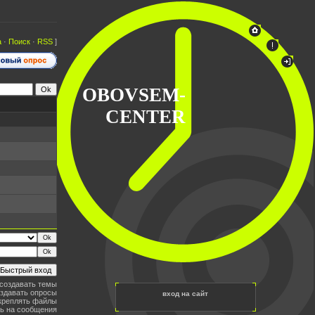
а
·
Поиск
·
RSS
]
OBOVSEM-
CENTER
создавать темы
здавать опросы
вход на сайт
креплять файлы
ь на сообщения