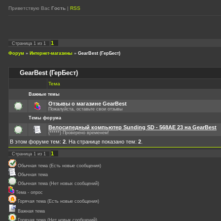
Приветствую Вас
Гость
|
RSS
1
Страница
1
из
1
Форум
»
Интернет-магазины
»
GearBest (ГерБест)
GearBest (ГерБест)
Тема
Важные темы
Отзывы о магазине GearBest
Пожалуйста, оставьте свои отзывы
Темы форума
Велосипедный компьютер Sunding SD - 568AE 23 на GearBest
(*****) Проверено временем!
В этом форуме тем:
2
. На странице показано тем:
2
.
1
Страница
1
из
1
Обычная тема (Есть новые сообщения)
Обычная тема
Обычная тема (Нет новых сообщений)
Тема - опрос
Горячая тема (Есть новые сообщения)
Важная тема
Горячая тема (Нет новых сообщений)