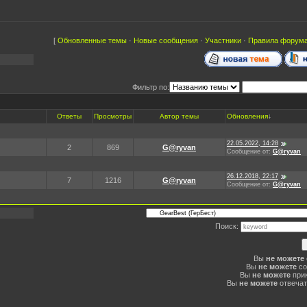
[
Обновленные темы
·
Новые сообщения
·
Участники
·
Правила форум
Фильтр по:
Ответы
Просмотры
Автор темы
Обновления
↓
22.05.2022, 14:28
2
869
G@ryvan
Сообщение от:
G@ryvan
26.12.2018, 22:17
7
1216
G@ryvan
Сообщение от:
G@ryvan
Поиск:
Вы
не можете
Вы
не можете
со
Вы
не можете
при
Вы
не можете
отвечат