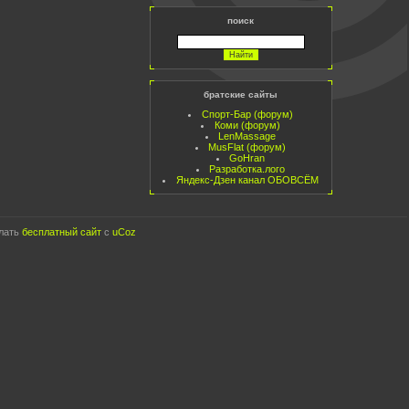
поиск
братские сайты
Спорт-Бар (форум)
Коми (форум)
LenMassage
MusFlat (форум)
GoHran
Разработка.лого
Яндекс-Дзен канал ОБОВСЁМ
лать
бесплатный сайт
с
uCoz