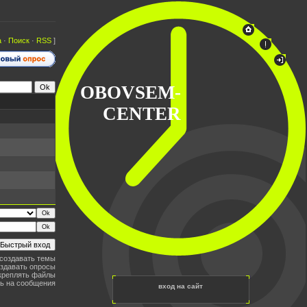
а
·
Поиск
·
RSS
]
OBOVSEM-
CENTER
создавать темы
здавать опросы
креплять файлы
ь на сообщения
вход на сайт