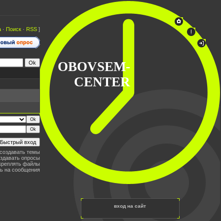
а
·
Поиск
·
RSS
]
OBOVSEM-
CENTER
создавать темы
здавать опросы
креплять файлы
ь на сообщения
вход на сайт