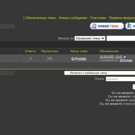
[
Обновленные темы
·
Новые сообщения
·
Участники
·
Правила форум
Фильтр по:
Ответы
Просмотры
Автор темы
Обновления
↓
18.09.2025, 15:41
3
101
G@ryvan
Сообщение от:
G@ryvan
Поиск:
Вы
не можете
Вы
не можете
со
Вы
не можете
при
Вы
не можете
отвечат