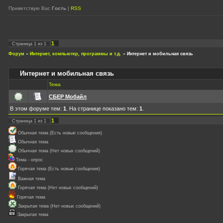
Приветствую Вас
Гость
|
RSS
1
Страница
1
из
1
Форум
»
Интернет, компьютер, программы и т.д.
»
Интернет и мобильная связь
Интернет и мобильная связь
Тема
СБЕР Мобайл
В этом форуме тем:
1
. На странице показано тем:
1
.
1
Страница
1
из
1
Обычная тема (Есть новые сообщения)
Обычная тема
Обычная тема (Нет новых сообщений)
Тема - опрос
Горячая тема (Есть новые сообщения)
Важная тема
Горячая тема (Нет новых сообщений)
Горячая тема
Закрытая тема (Нет новых сообщений)
Закрытая тема