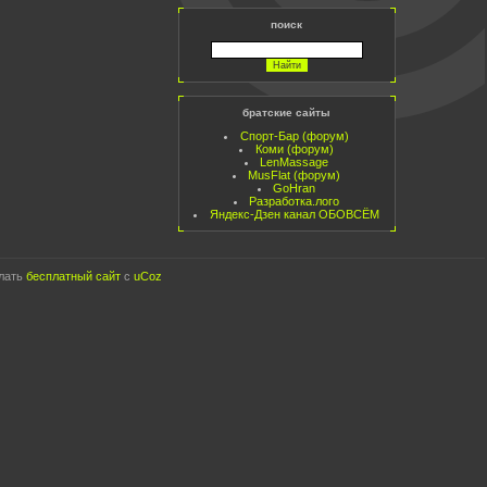
поиск
братские сайты
Спорт-Бар (форум)
Коми (форум)
LenMassage
MusFlat (форум)
GoHran
Разработка.лого
Яндекс-Дзен канал ОБОВСЁМ
лать
бесплатный сайт
с
uCoz