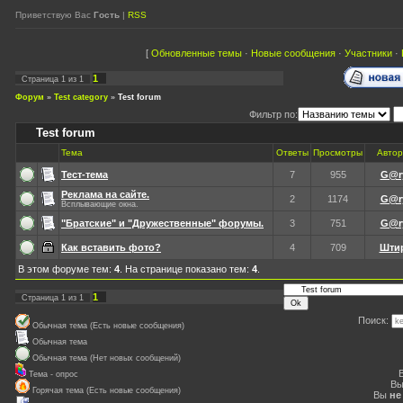
Приветствую Вас
Гость
|
RSS
[
Обновленные темы
·
Новые сообщения
·
Участники
·
1
Страница
1
из
1
Форум
»
Test category
»
Test forum
Фильтр по:
Test forum
Тема
Ответы
Просмотры
Автор
Тест-тема
7
955
G@r
Реклама на сайте.
2
1174
G@r
Всплывающие окна.
"Братские" и "Дружественные" форумы.
3
751
G@r
Как вставить фото?
4
709
Шти
В этом форуме тем:
4
. На странице показано тем:
4
.
1
Страница
1
из
1
Поиск:
Обычная тема (Есть новые сообщения)
Обычная тема
Обычная тема (Нет новых сообщений)
Тема - опрос
В
Горячая тема (Есть новые сообщения)
Вы
не