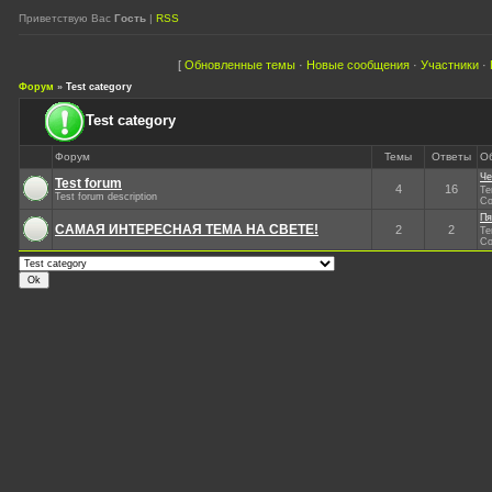
Приветствую Вас
Гость
|
RSS
[
Обновленные темы
·
Новые сообщения
·
Участники
·
Форум
»
Test category
Test category
Форум
Темы
Ответы
О
Че
Test forum
4
16
Те
Test forum description
Со
Пя
САМАЯ ИНТЕРЕСНАЯ ТЕМА НА СВЕТЕ!
2
2
Те
Со