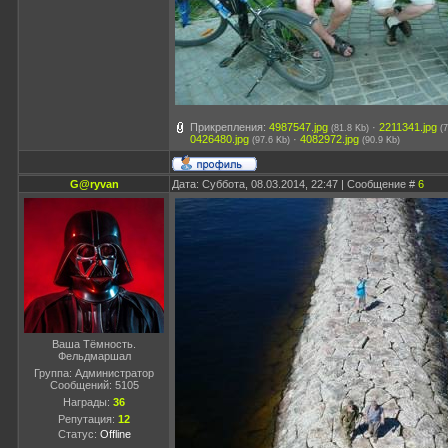
Прикрепления:
4987547.jpg
·
2211341.jpg
(81.8 Kb)
(
0426480.jpg
·
4082972.jpg
(97.6 Kb)
(90.9 Kb)
G@ryvan
Дата: Суббота, 08.03.2014, 22:47 | Сообщение #
6
Ваша Тёмность.
Фельдмаршал
Группа: Администратор
Сообщений:
5105
Награды:
36
Репутация:
12
Статус:
Offline