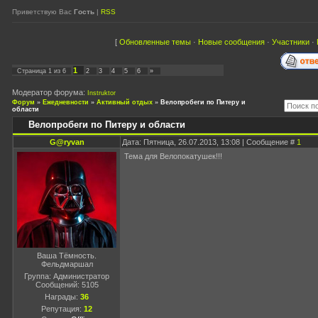
Приветствую Вас
Гость
|
RSS
[
Обновленные темы
·
Новые сообщения
·
Участники
·
1
Страница
1
из
6
2
3
4
5
6
»
Модератор форума:
Instruktor
Форум
»
Ежедневности
»
Активный отдых
»
Велопробеги по Питеру и
области
Велопробеги по Питеру и области
G@ryvan
Дата: Пятница, 26.07.2013, 13:08 | Сообщение #
1
Тема для Велопокатушек!!!
Ваша Тёмность.
Фельдмаршал
Группа: Администратор
Сообщений:
5105
Награды:
36
Репутация:
12