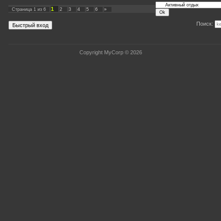
1
Страница
1
из
6
2
3
4
5
6
»
Поиск:
Copyright MyCorp © 2026