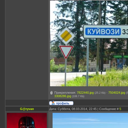
Прикрепления:
7822440.jpg
·
7504024.jpg
(25.2 Kb)
(
3308286.jpg
(108.7 Kb)
G@ryvan
Дата: Суббота, 08.03.2014, 22:45 | Сообщение #
5