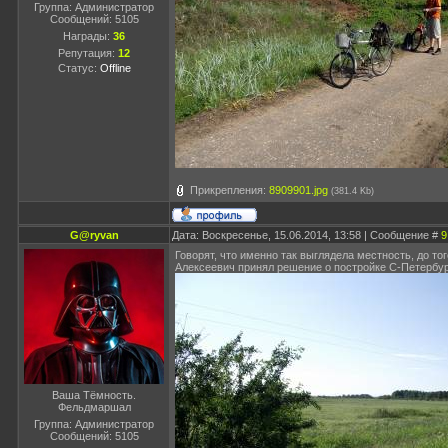
Группа: Администратор
Сообщений:
5105
Награды:
36
Репутация:
12
Статус:
Offline
Прикрепления:
8909901.jpg
(381.4 Kb)
G@ryvan
Дата: Воскресенье, 15.06.2014, 13:58 | Сообщение #
9
Говорят, что именно так выглядела местность, до тог
Алексеевич принял решение о постройке С-Петербург
Ваша Тёмность.
Фельдмаршал
Группа: Администратор
Сообщений:
5105