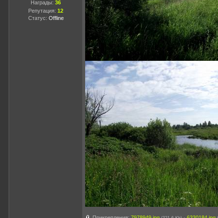
Награды:
36
Репутация:
12
Статус:
Offline
Прикрепления:
7978949.jpg
·
6330184.jpg