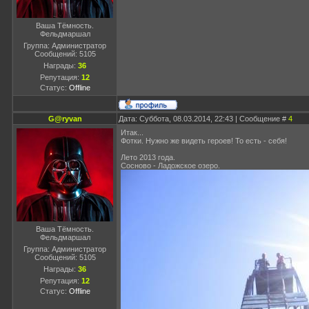
Ваша Тёмность.
Фельдмаршал
Группа: Администратор
Сообщений:
5105
Награды:
36
Репутация:
12
Статус:
Offline
G@ryvan
Дата: Суббота, 08.03.2014, 22:43 | Сообщение #
4
Итак...
Фотки. Нужно же видеть героев! То есть - себя!
Лето 2013 года.
Сосново - Ладожское озеро.
Ваша Тёмность.
Фельдмаршал
Группа: Администратор
Сообщений:
5105
Награды:
36
Репутация:
12
Статус:
Offline