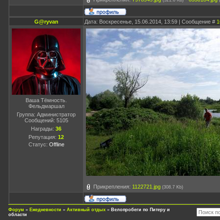
(321.6 Kb)
G@ryvan
Дата: Воскресенье, 15.06.2014, 13:59 | Сообщение #
1
Ваша Тёмность.
Фельдмаршал
Группа: Администратор
Сообщений:
5105
Награды:
36
Репутация:
12
Статус:
Offline
Прикрепления:
1122721.jpg
(308.7 Kb)
Форум
»
Ежедневности
»
Активный отдых
»
Велопробеги по Питеру и
области