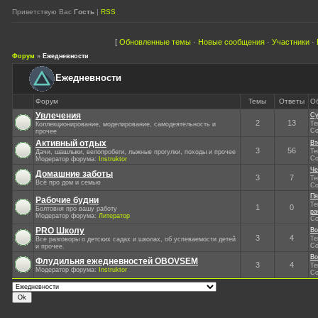
Приветствую Вас
Гость
|
RSS
[
Обновленные темы
·
Новые сообщения
·
Участники
·
Форум
»
Ежедневности
Ежедневности
Форум
Темы
Ответы
О
Увлечения
Су
2
13
Те
Коллекционирование, моделирование, самодеятельность и
Со
прочее
Активный отдых
Вт
3
56
Те
Дачи, шашлыки, велопробеги, лыжные прогулки, походы и прочее
Со
Модератор форума:
Instruktor
Че
Домашние заботы
3
7
Те
Всё про дом и семью
Со
Пя
Рабочие будни
Те
1
0
Болтовня про вашу работу
ра
Модератор форума:
Литератор
Со
PRO Школу
Во
3
4
Те
Все разговоры о детских садах и школах, об успеваемости детей
Со
и прочее.
Во
Флудильня ежедневностей OBOVSEM
3
4
Те
Модератор форума:
Instruktor
Со