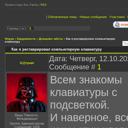
Приветствую Вас
Гость
|
RSS
[
Обновленные темы
·
Новые сообщения
·
Участники
·
1
Страница
1
из
1
Форум
»
Ежедневности
»
Домашние заботы
»
Как я реставрировал компьютерную
клавиатуру
Как я реставрировал компьютерную клавиатуру
Дата: Четверг, 12.10.20
G@ryvan
Сообщение #
1
Всем знакомы
клавиатуры с
подсветкой.
И наверное, вс
Ваша Тёмность.
Фельдмаршал
Группа: Администратор
Сообщений:
5105