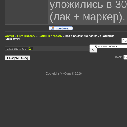
уложились в 30
(лак + маркер).
Форум
»
Ежедневности
»
Домашние заботы
»
Как я реставрировал компьютерную
клавиатуру
1
Страница
1
из
1
Поиск:
Copyright MyCorp © 2026