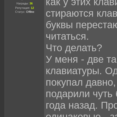
как у этих клав
Награды:
36
Репутация:
12
стираются кла
Статус:
Offline
буквы переста
читаться.
Что делать?
У меня - две т
клавиатуры. О
покупал давно,
подарили чуть
года назад. П
одинаковые - з