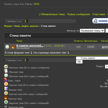
Приветствую Вас
Гость
|
RSS
[
Обновленные темы
·
Новые сообщения
·
Участники
·
1
Страница
1
из
1
Форум
»
Кино, видео, мульты
»
Стена памяти
Фильтр по:
Стена памяти
Тема
Ответы
Просмотры
Автор
В памяти зрителей...
[
1
2
3
…
13
14
15
]
141
10096
G@r
Фотогалерея
В этом форуме тем:
1
. На странице показано тем:
1
.
1
Страница
1
из
1
Поиск:
Обычная тема (Есть новые сообщения)
Обычная тема
Обычная тема (Нет новых сообщений)
Тема - опрос
В
Горячая тема (Есть новые сообщения)
Вы
не
Важная тема
Горячая тема (Нет новых сообщений)
Горячая тема
Закрытая тема (Нет новых сообщений)
Закрытая тема