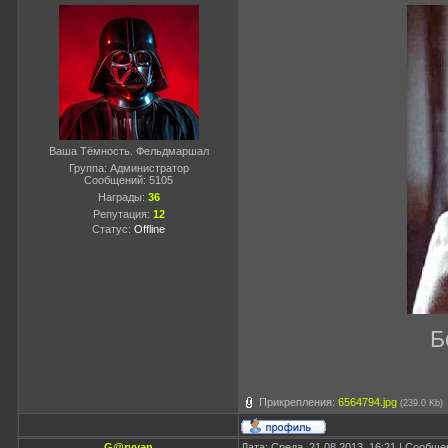
Ваша Тёмность. Фельдмаршал
Группа: Администратор
Сообщений:
5105
Награды:
36
Репутация:
12
Статус:
Offline
Б
Прикрепления:
6564794.jpg
(239.0 Kb)
G@ryvan
Дата: Среда, 21.08.2013, 16:21 | Сообщ