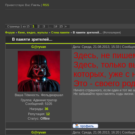
Приветствую Вас
Гость
|
RSS
1
Страница
1
из
15
2
3
…
14
15
»
Форум
»
Кино, видео, мульты
»
Стена памяти
»
В памяти зрителей...
(Фотогалерея)
В памяти зрителей...
G@ryvan
Дата: Среда, 21.08.2013, 15:33 | Сообщ
Здесь, не пише
Здесь, только 
которых, уже с 
Это - своего ро
Ничего страшного, если один и тот же а
Не забывайте проставлять годы жизни.
Ваша Тёмность. Фельдмаршал
Группа: Администратор
Сообщений:
5105
Награды:
36
Репутация:
12
Статус:
Offline
G@ryvan
Дата: Среда, 21.08.2013, 16:20 | Сообщ