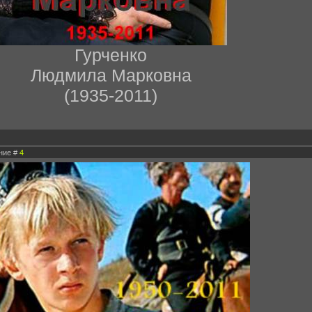
Гурченко
Людмила Марковна
(1935-2011)
ение #
4