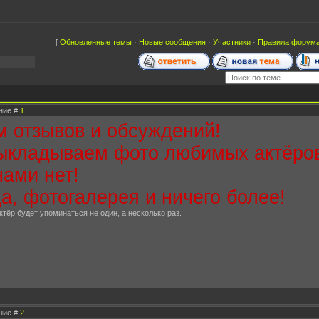
[
Обновленные темы
·
Новые сообщения
·
Участники
·
Правила форум
ение #
1
м отзывов и обсуждений!
выкладываем фото любимых актёро
нами нет!
да, фотогалерея и ничего более!
ктёр будет упоминаться не один, а несколько раз.
ение #
2