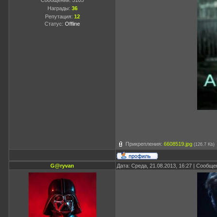
Сообщений:
5105
Награды:
36
Репутация:
12
Статус:
Offline
Прикрепления:
6608519.jpg
(126.7 Kb)
G@ryvan
Дата: Среда, 21.08.2013, 16:27 | Сообщ