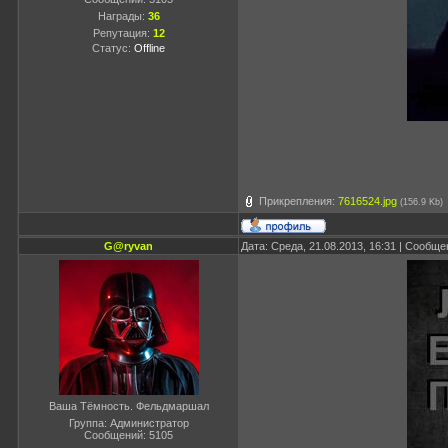
Награды:
36
Репутация:
12
Статус:
Offline
Прикрепления:
7616524.jpg
(156.9 Kb)
G@ryvan
Дата: Среда, 21.08.2013, 16:31 | Сообщ
Ваша Тёмность. Фельдмаршал
Группа: Администратор
Сообщений:
5105