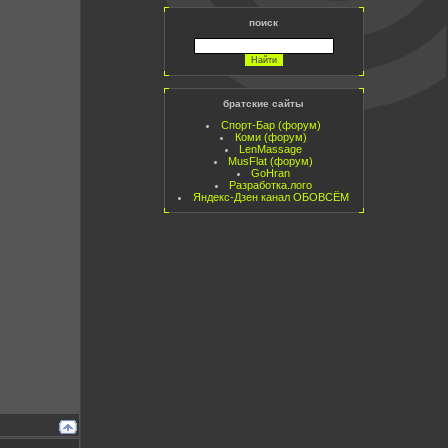
поиск
братские сайты
Спорт-Бар (форум)
Коми (форум)
LenMassage
MusFlat (форум)
GoHran
Разработка.лого
Яндекс-Дзен канал ОБОВСЁМ