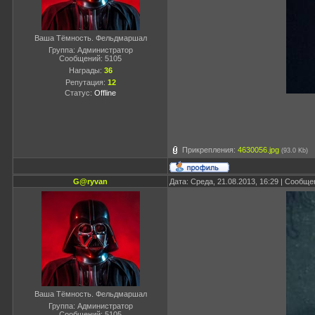
Ваша Тёмность. Фельдмаршал
Группа: Администратор
Сообщений:
5105
Награды:
36
Репутация:
12
Статус:
Offline
Прикрепления:
4630056.jpg
(93.0 Kb)
G@ryvan
Дата: Среда, 21.08.2013, 16:29 | Сообщ
Ваша Тёмность. Фельдмаршал
Группа: Администратор
Сообщений:
5105