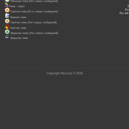
Обычная тема (Нет новых сообщений)
Тема - опрос
В
Горячая тема (Есть новые сообщения)
Вы
не
Важная тема
Горячая тема (Нет новых сообщений)
Горячая тема
Закрытая тема (Нет новых сообщений)
Закрытая тема
Copyright MyCorp © 2026