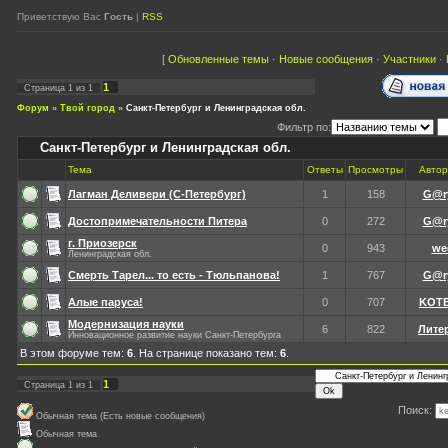
Приветствую Вас
Гость
|
RSS
[
Обновленные темы
·
Новые сообщения
·
Участники
·
1
Страница
1
из
1
Форум
»
Твой город
»
Санкт-Петербург и Ленинградская обл.
Фильтр по:
Санкт-Петербург и Ленинградская обл.
Тема
Ответы
Просмотры
Автор
Лагман Деливери (С-Петербург)
1
158
G@r
Достопримечательности Питера
0
272
G@r
г. Приозерск
0
943
we
Ленинградская обл.
Смерть Тарел... то есть - Тюльпанова!
1
767
G@r
Алые паруса!
0
707
KOT
Модернизация науки
6
822
Лите
Инновационное развитие науки Санкт-Петербурга
В этом форуме тем:
6
. На странице показано тем:
6
.
1
Страница
1
из
1
Поиск:
Обычная тема (Есть новые сообщения)
Обычная тема