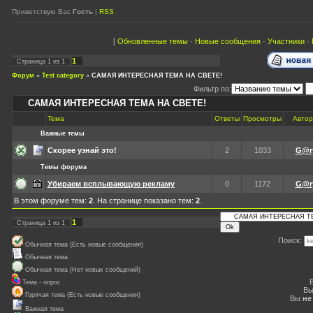
Приветствую Вас
Гость
|
RSS
[
Обновленные темы
·
Новые сообщения
·
Участники
·
1
Страница
1
из
1
Форум
»
Test category
»
САМАЯ ИНТЕРЕСНАЯ ТЕМА НА СВЕТЕ!
Фильтр по:
САМАЯ ИНТЕРЕСНАЯ ТЕМА НА СВЕТЕ!
Тема
Ответы
Просмотры
Автор
Важные темы
Скорее узнай это!
2
1033
G@r
Темы форума
Убираем всплывающую рекламу
0
1172
G@r
В этом форуме тем:
2
. На странице показано тем:
2
.
1
Страница
1
из
1
Поиск:
Обычная тема (Есть новые сообщения)
Обычная тема
Обычная тема (Нет новых сообщений)
Тема - опрос
В
Горячая тема (Есть новые сообщения)
Вы
не
Важная тема